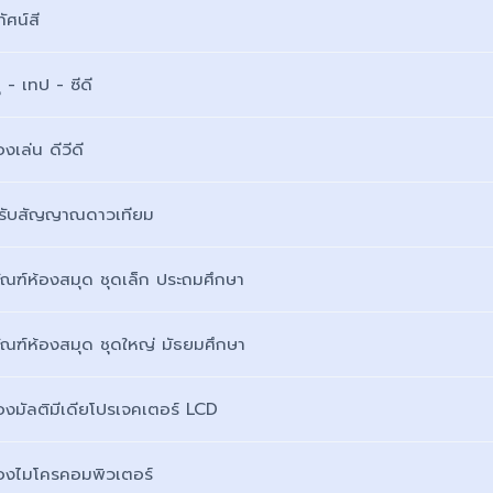
ัศน์สี
ุ - เทป - ซีดี
่องเล่น ดีวีดี
รับสัญญาณดาวเทียม
ภัณฑ์ห้องสมุด ชุดเล็ก ประถมศึกษา
ภัณฑ์ห้องสมุด ชุดใหญ่ มัธยมศึกษา
่องมัลติมีเดียโปรเจคเตอร์ LCD
ื่องไมโครคอมพิวเตอร์