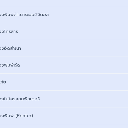
ื่องพิมพ์สำเนาระบบดิจิตอล
่องโทรสาร
่องอัดสำเนา
่องพิมพ์ดีด
รภัย
ื่องไมโครคอมพิวเตอร์
่องพิมพ์ (Printer)