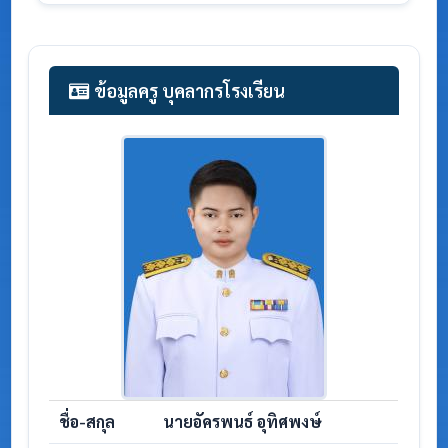
ข้อมูลครู บุคลากรโรงเรียน
ชื่อ-สกุล
นายอัครพนธ์ อุทิศพงษ์