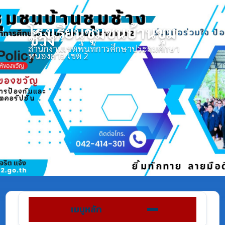
โรงเรียนชุมชนบ้านชุม
ช้าง
สำนักงานเขตพื้นที่การศึกษาประถมศึกษา
หนองคาย เขต 2
เมนูหลัก