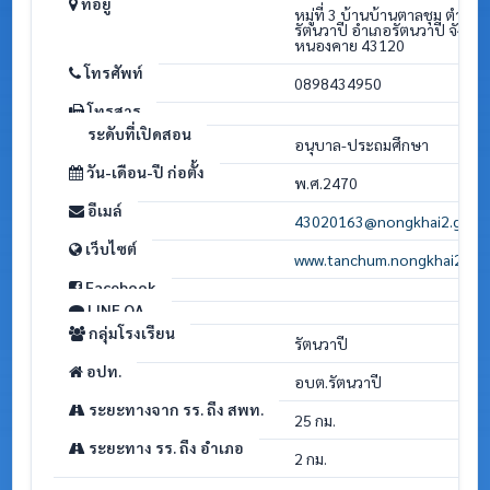
ที่อยู่
หมู่ที่ 3 บ้านบ้านตาลชุม ตำบล
รัตนวาปี อำเภอรัตนวาปี จังหวั
หนองคาย 43120
โทรศัพท์
0898434950
โทรสาร
ระดับที่เปิดสอน
อนุบาล-ประถมศึกษา
วัน-เดือน-ปี ก่อตั้ง
พ.ศ.2470
อีเมล์
43020163@nongkhai2.go.t
เว็บไซต์
www.tanchum.nongkhai2.go.
Facebook
LINE OA
กลุ่มโรงเรียน
รัตนวาปี
อปท.
อบต.รัตนวาปี
ระยะทางจาก รร. ถึง สพท.
25 กม.
ระยะทาง รร. ถึง อำเภอ
2 กม.