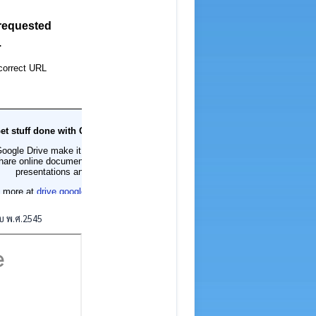
บ พ.ศ.2545