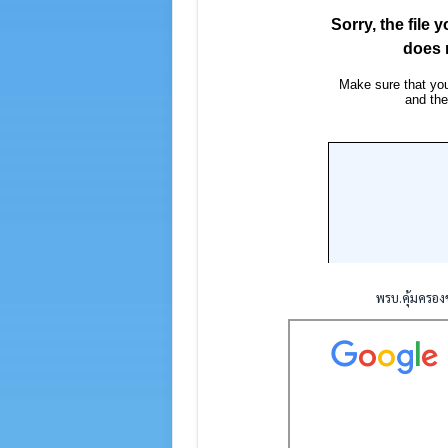
พรบ.คุ้มครอง