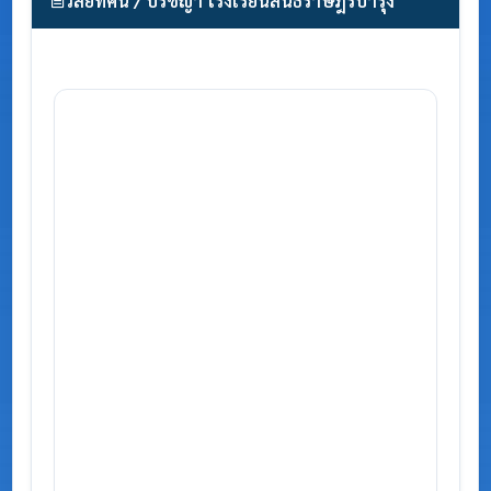
วิสัยทัศน์ / ปรัชญา โรงเรียนสนธิราษฎร์บำรุง