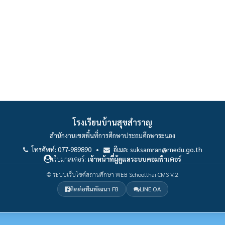
โรงเรียนบ้านสุขสำราญ
สำนักงานเขตพื้นที่การศึกษาประถมศึกษาระนอง
โทรศัพท์: 077-989890 •
อีเมล: suksamran@rnedu.go.th
เว็บมาสเตอร์:
เจ้าหน้าที่ผู้ดูแลระบบคอมพิวเตอร์
© ระบบเว็บไซต์สถานศึกษา WEB Schoolthai CMS V.2
ติดต่อทีมพัฒนา FB
LINE OA