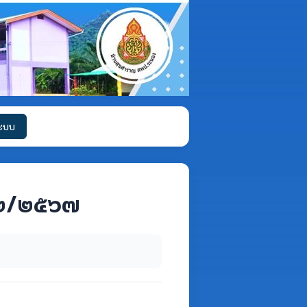
ระบบ
่ ๒/๒๕๖๗