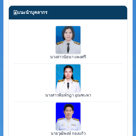
แนะนำบุคลากร
นางสาวนัยนา แพงศรี
นางสาวพิมพ์รฎา อุณฑะพา
นายวุฒิพงษ์ กองแก้ว