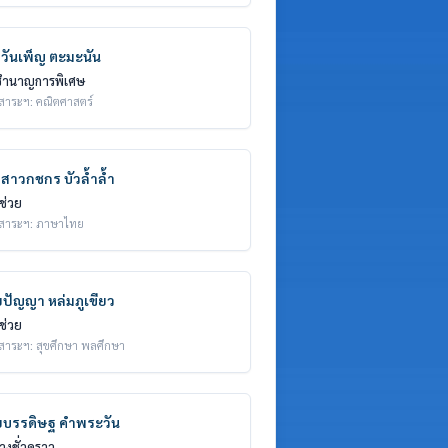
วันเพ็ญ ตะมะนัน
 ชำนาญการพิเศษ
มสาระฯ: คณิตศาสตร์
สาวกชกร บัวล้ำล้ำ
้ช่วย
มสาระฯ: ภาษาไทย
ปัญญา หล่มภูเขียว
้ช่วย
มสาระฯ: สุขศึกษา พลศึกษา
บรรดิษฐ คำพระวัน
้างชั่วคราว