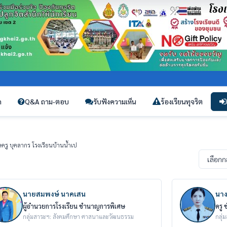
ก
Q&A ถาม-ตอบ
รับฟังความเห็น
ร้องเรียนทุจริต
ลครู บุคลากร โรงเรียนบ้านน้ำเป
นายสมพงษ์ นาคเสน
นาง
ผู้อำนวยการโรงเรียน ชำนาญการพิเศษ
ครู
กลุ่มสาระฯ: สังคมศึกษา ศาสนาและวัฒนธรรม
กลุ่