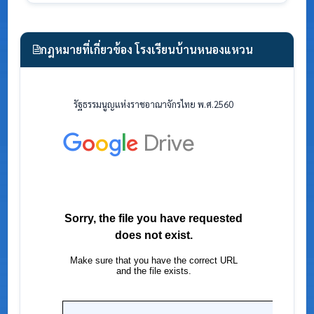
กฎหมายที่เกี่ยวข้อง โรงเรียนบ้านหนองแหวน
รัฐธรรมนูญแห่งราชอาณาจักรไทย พ.ศ.2560
พรบ.ก