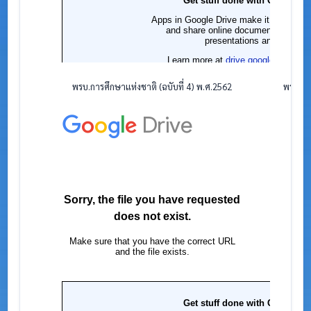
พรบ.การศึกษาแห่งชาติ (ฉบับที่ 4) พ.ศ.2562
พรบ.ระ