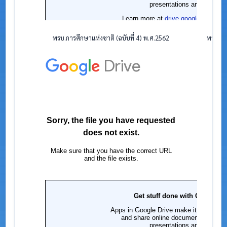
พรบ.การศึกษาแห่งชาติ (ฉบับที่ 4) พ.ศ.2562
พรบ.ระ