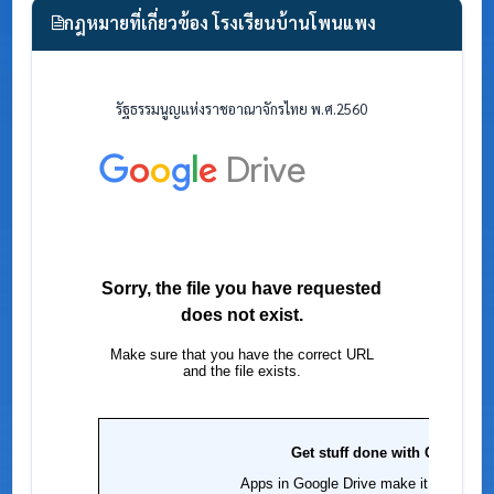
กฎหมายที่เกี่ยวข้อง โรงเรียนบ้านโพนแพง
รัฐธรรมนูญแห่งราชอาณาจักรไทย พ.ศ.2560
พรบ.ก