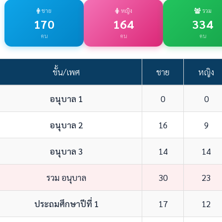
ชาย
หญิง
รวม
170
164
334
คน
คน
คน
ชั้น/เพศ
ชาย
หญิง
อนุบาล 1
0
0
อนุบาล 2
16
9
อนุบาล 3
14
14
รวม อนุบาล
30
23
ประถมศึกษาปีที่ 1
17
12