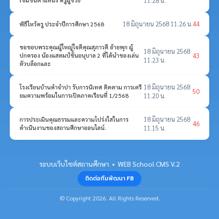
เข้มข้นตำแหน่ง ครูผู้ช่วย
11.28 น.
18 มิถุนายน 2568 11.26 น.
44
พิธีไหว้ครู ประจำปีการศึกษา 2568
ขอขอบพระคุณผู้ใหญ่ใจดีคุณสุภาวดี อ้ายพุก ผู้
18 มิถุนายน 2568
43
ปกครอง น้องแสตมป์ชั้นอนุบาล 2 ที่ได้นำของเล่น
11.23 น.
ตัวบล็อกและ
18 มิถุนายน 2568
โรงเรียนบ้านคำจำปา รับการนิเทศ ติดตาม การเตรี
50
ยมความพร้อมในการเปิดภาคเรียนที่ 1/2568
11.20 น.
18 มิถุนายน 2568
การประเมินคุณธรรมและความโปร่งใสในการ
46
ดำเนินงานของสถานศึกษาออนไลน์.
11.15 น.
ระบบเว็บไซต์สถานศึกษา • WEB School CMS V.2
ติดต่อทีมพัฒนา FB
© Copyright 2026. All Rights Reserved.