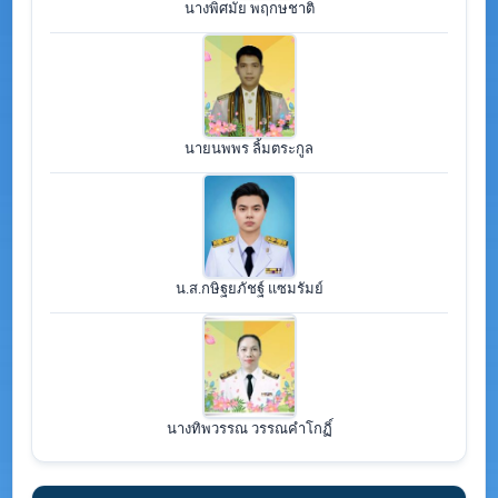
นางพิศมัย พฤกษชาติ
นายนพพร ลิ้มตระกูล
น.ส.กษิฐยภัชฐ์ แซมรัมย์
นางทิพวรรณ วรรณคำโกฏิ์