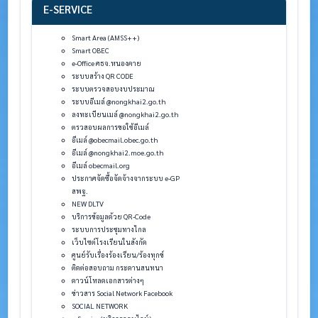
E-SERVICE
Smart Area (AMSS++)
Smart OBEC
e-Office ศธจ.หนองคาย
ระบบสร้าง QR CODE
ระบบตรวจสอบงบประมาณ
ระบบอีเมล์ @nongkhai2.go.th
ลงทะเบียนเมล์ @nongkhai2.go.th
ตรวสอบผลการขอใช้อีเมล์
อีเมล์ @obecmail.obec.go.th
อีเมล์ @nongkhai2.moe.go.th
อีเมล์ obecmail.org
ประกาศจัดซื้อจัดจ้างจากระบบ e-GP
สพฐ.
NEW DLTV
บริการข้อมูลด้วย QR-Code
ระบบการประชุมทางไกล
เว็บไซต์โรงเรียนในสังกัด
ศูนย์รับเรื่องร้องเรียน/ร้องทุกข์
ติดต่อสอบถาม กระดานสนทนา
ดาวน์โหลดเอกสารต่างๆ
ข่าวสาร Social Network Facebook
SOCIAL NETWORK