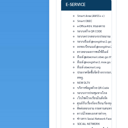
E-SERVICE
Smart Area (AMSS++)
Smart OBEC
e-Office ศธจ.หนองคาย
ระบบสร้าง QR CODE
ระบบตรวจสอบงบประมาณ
ระบบอีเมล์ @nongkhai2.go.th
ลงทะเบียนเมล์ @nongkhai2.go.th
ตรวสอบผลการขอใช้อีเมล์
อีเมล์ @obecmail.obec.go.th
อีเมล์ @nongkhai2.moe.go.th
อีเมล์ obecmail.org
ประกาศจัดซื้อจัดจ้างจากระบบ e-GP
สพฐ.
NEW DLTV
บริการข้อมูลด้วย QR-Code
ระบบการประชุมทางไกล
เว็บไซต์โรงเรียนในสังกัด
ศูนย์รับเรื่องร้องเรียน/ร้องทุกข์
ติดต่อสอบถาม กระดานสนทนา
ดาวน์โหลดเอกสารต่างๆ
ข่าวสาร Social Network Facebook
SOCIAL NETWORK