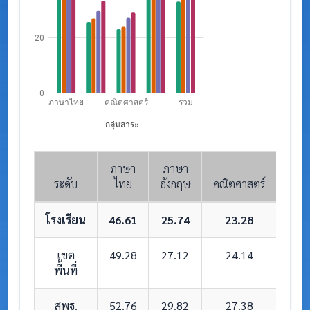
20
0
ภาษาไทย
คณิตศาสตร์
รวม
กลุ่มสาระ
ภาษา
ภาษา
ระดับ
ไทย
อังกฤษ
คณิตศาสตร์
วิทย
โรงเรียน
46.61
25.74
23.28
3
เขต
49.28
27.12
24.14
3
พื้นที่
สพฐ.
52.76
29.82
27.38
4