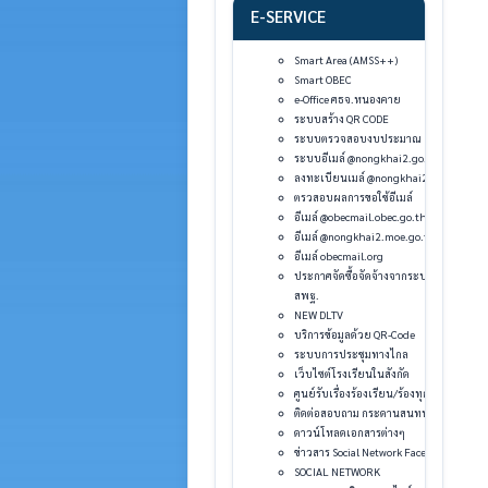
E-SERVICE
Smart Area (AMSS++)
Smart OBEC
e-Office ศธจ.หนองคาย
ระบบสร้าง QR CODE
ระบบตรวจสอบงบประมาณ
ระบบอีเมล์ @nongkhai2.go.th
ลงทะเบียนเมล์ @nongkhai2.go.th
ตรวสอบผลการขอใช้อีเมล์
อีเมล์ @obecmail.obec.go.th
อีเมล์ @nongkhai2.moe.go.th
อีเมล์ obecmail.org
ประกาศจัดซื้อจัดจ้างจากระบบ e-GP
สพฐ.
NEW DLTV
บริการข้อมูลด้วย QR-Code
ระบบการประชุมทางไกล
เว็บไซต์โรงเรียนในสังกัด
ศูนย์รับเรื่องร้องเรียน/ร้องทุกข์
ติดต่อสอบถาม กระดานสนทนา
ดาวน์โหลดเอกสารต่างๆ
ข่าวสาร Social Network Facebook
SOCIAL NETWORK