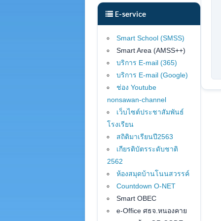
E-service
Smart School (SMSS
)
Smart Area (AMSS++)
บริการ E-mail (365)
บริการ E-mail (Google)
ช่อง Youtube
nonsawan-channel
เว็บไซต์ประชาสัมพันธ์
โรงเรียน
สถิติมาเรียนปี2563
เกียรติบัตรระดับชาติ
2562
ห้องสมุดบ้านโนนสวรรค์
Countdown O-NET
Smart OBEC
e-Office ศธจ.หนองคาย