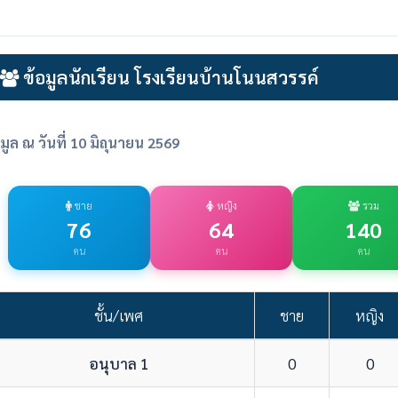
ข้อมูลนักเรียน โรงเรียนบ้านโนนสวรรค์
อมูล ณ วันที่ 10 มิถุนายน 2569
ชาย
หญิง
รวม
76
64
140
คน
คน
คน
ชั้น/เพศ
ชาย
หญิง
อนุบาล 1
0
0