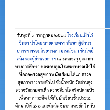
วันพุธที่ ๙ กรกฎาคม ๒๕๖๘
โรงเรียนเฝ้าไร่
วิทยา นำโดย นายศาสตรา ทับชา ผู้อำนว
ยการฯ พร้อมด้วยนางสาวภรณ์ชนก
ชินโพธิ์
คลัง รองผู้อำนวยการฯ
และคณะครูบุคลากร
ทางการศึกษา
ขอขอบคุณโรงพยาบาลเฝ้าไร่
ที่ออกตรวจสุขภาพนักเรียน
ได้แก่ ตรวจ
สุขภาพร่างกายทั่วไป
ชั่งน้ำหนัก วัดส่วนสูง
ตรวจวัดสายตาเด็ก ตรวจฮีมาโตคริตปลายนิ้ว
เพื่อหาภาวะซีด ให้กับนักเรียนชั้นประถม
ศึกษาปีที่ ๔-๖
และฉีดวัคซีนบาดทะยัก ให้กับ