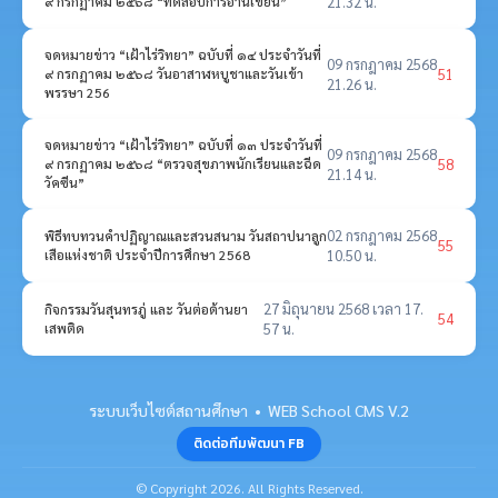
๙ กรกฏาคม ๒๕๖๘ “ทดสอบการอ่านเขียน”
21.32 น.
จดหมายข่าว “เฝ้าไร่วิทยา” ฉบับที่ ๑๔ ประจำวันที่
09 กรกฎาคม 2568
51
๙ กรกฏาคม ๒๕๖๘ วันอาสาฬหบูชาและวันเข้า
21.26 น.
พรรษา 256
จดหมายข่าว “เฝ้าไร่วิทยา” ฉบับที่ ๑๓ ประจำวันที่
09 กรกฎาคม 2568
58
๙ กรกฏาคม ๒๕๖๘ “ตรวจสุขภาพนักเรียนและฉีด
21.14 น.
วัคซีน”
02 กรกฎาคม 2568
พิธีทบทวนคำปฏิญาณและสวนสนาม วันสถาปนาลูก
55
เสือแห่งชาติ ประจำปีการศึกษา 2568
10.50 น.
27 มิถุนายน 2568 เวลา 17.
กิจกรรมวันสุนทรภู่ และ วันต่อต้านยา
54
เสพติด
57 น.
ระบบเว็บไซต์สถานศึกษา • WEB School CMS V.2
ติดต่อทีมพัฒนา FB
© Copyright 2026. All Rights Reserved.