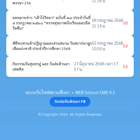
21.26 น.
พรรษา 256
จดหมายข่าว “เฝ้าไร่วิทยา” ฉบับที่ ๑๓ ประจำวันที่
09 กรกฎาคม 2568
58
๙ กรกฏาคม ๒๕๖๘ “ตรวจสุขภาพนักเรียนและฉีด
21.14 น.
วัคซีน”
02 กรกฎาคม 2568
พิธีทบทวนคำปฏิญาณและสวนสนาม วันสถาปนาลูก
54
เสือแห่งชาติ ประจำปีการศึกษา 2568
10.50 น.
27 มิถุนายน 2568 เวลา 17.
กิจกรรมวันสุนทรภู่ และ วันต่อต้านยา
54
เสพติด
57 น.
ระบบเว็บไซต์สถานศึกษา • WEB School CMS V.2
ติดต่อทีมพัฒนา FB
© Copyright 2026. All Rights Reserved.