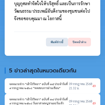
บุญกุศล
ทำจิตใจให้บริสุทธิ์ และเป็นการรักษา
วัฒนธรรม ประเพณีอันดีงามของชุมชนต่อไป
จึงขอขอบคุณมา ณ โอกาสนี้
พิมพ์ข่าวนี้
ปิดหน้าต่าง
5 ข่าวล่าสุดในหมวดเดียวกัน
09 กรกฎาคม 2568
จดหมายข่าว “เฝ้าไร่วิทยา” ฉบับที่ ๑๕ ประจำวันที่
49
๙ กรกฏาคม ๒๕๖๘ “ทดสอบการอ่านเขียน”
21.32 น.
จดหมายข่าว “เฝ้าไร่วิทยา” ฉบับที่ ๑๔ ประจำวันที่
09 กรกฎาคม 2568
49
๙ กรกฏาคม ๒๕๖๘ วันอาสาฬหบูชาและวันเข้า