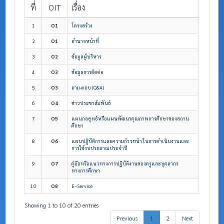
ที่
OIT
เรื่อง
1
O1
โครงสร้าง
2
O1
อำนาจหน้าที่
3
O2
ข้อมูลผู้บริหาร
4
O3
ข้อมูลการติดต่อ
5
O3
ถาม-ตอบ (Q&A)
6
O4
ข่าวประชาสัมพันธ์
7
O5
แผนกลยุทธ์หรือแผนพัฒนาคุณภาพการศึกษาของสถาน
ศึกษา
8
O6
แผนปฎิบัติการและความก้าวหน้า ในการดำเนินงานและ
การใช้งบประมาณประจำปี
9
O7
คู่มือหรือแนวทางการปฏิบัติงานของครูและบุคลากร
ทางการศึกษา
10
O8
E–Service
Showing 1 to 10 of 20 entries
Previous
1
2
Next