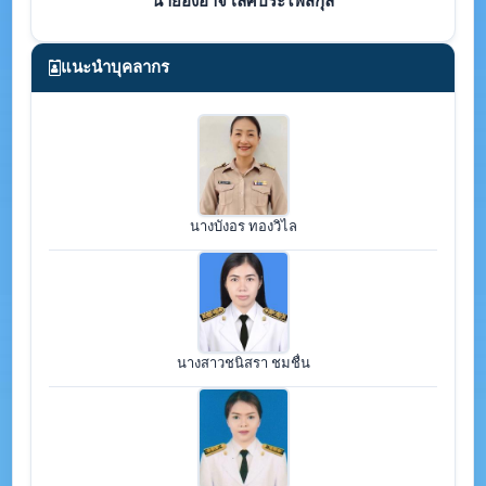
นายองอาจ เลิศประไพสกุล
แนะนำบุคลากร
นางบังอร ทองวิไล
นางสาวชนิสรา ชมชื่น