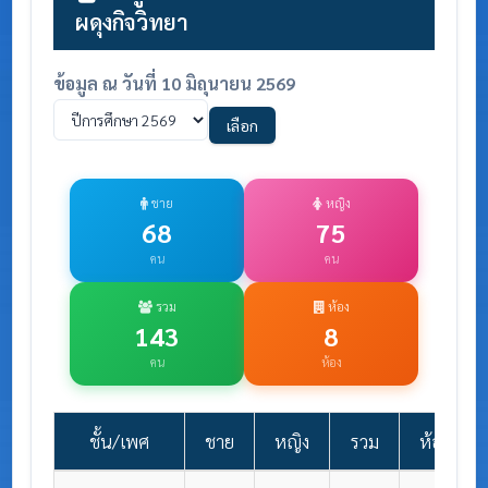
ผดุงกิจวิทยา
ข้อมูล ณ วันที่ 10 มิถุนายน 2569
เลือก
ชาย
หญิง
68
75
คน
คน
รวม
ห้อง
143
8
คน
ห้อง
ชั้น/เพศ
ชาย
หญิง
รวม
ห้องเรียน