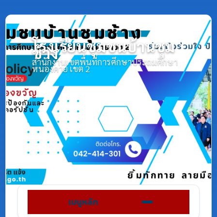
โรงเรียนชุมชนบ้านชุม
ช้าง
สำนักงานเขตพื้นที่การศึกษาประถมศึกษา
หนองคาย เขต 2
เมนูหลัก