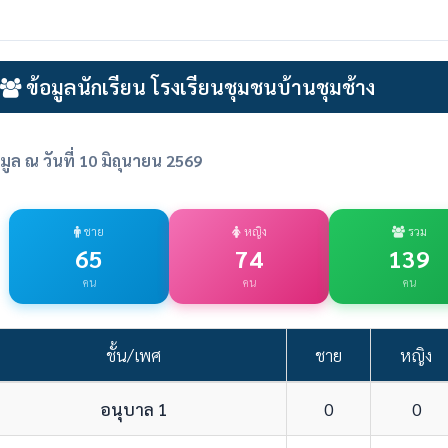
ข้อมูลนักเรียน โรงเรียนชุมชนบ้านชุมช้าง
อมูล ณ วันที่ 10 มิถุนายน 2569
ชาย
หญิง
รวม
65
74
139
คน
คน
คน
ชั้น/เพศ
ชาย
หญิง
อนุบาล 1
0
0