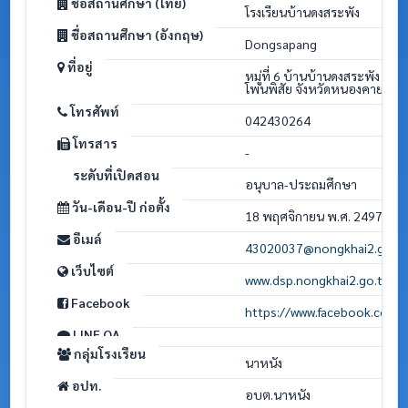
ชื่อสถานศึกษา (ไทย)
โรงเรียนบ้านดงสระพัง
ชื่อสถานศึกษา (อังกฤษ)
Dongsapang
ที่อยู่
หมู่ที่ 6 บ้านบ้านดงสระพัง ต
โพนพิสัย จังหวัดหนองคาย 43
โทรศัพท์
042430264
โทรสาร
-
ระดับที่เปิดสอน
อนุบาล-ประถมศึกษา
วัน-เดือน-ปี ก่อตั้ง
18 พฤศจิกายน พ.ศ. 2497
อีเมล์
43020037@nongkhai2.go.t
เว็บไซต์
www.dsp.nongkhai2.go.th
Facebook
https://www.facebook.com
LINE OA
กลุ่มโรงเรียน
นาหนัง
อปท.
อบต.นาหนัง