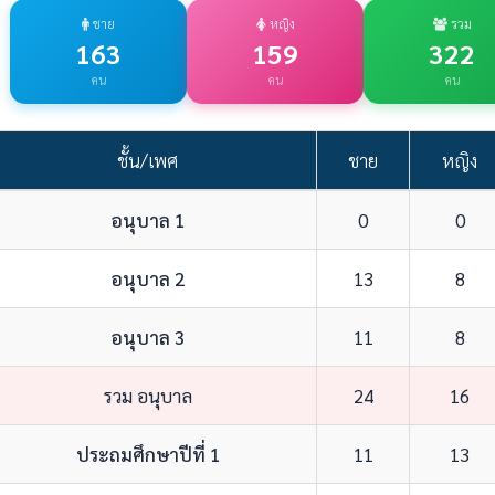
ชาย
หญิง
รวม
163
159
322
คน
คน
คน
ชั้น/เพศ
ชาย
หญิง
อนุบาล 1
0
0
อนุบาล 2
13
8
อนุบาล 3
11
8
รวม อนุบาล
24
16
ประถมศึกษาปีที่ 1
11
13