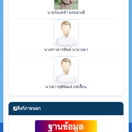
นายก้องหล้า พรมดวงดี
นางสาวธารทิพย์ นามวงษา
นางสาวชุติพัฒน์ แซ่เลี้ยน
ลิงก์ภายนอก