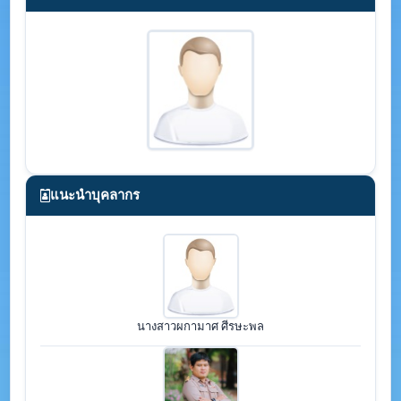
แนะนำบุคลากร
นางสาวผกามาศ ศีรษะพล